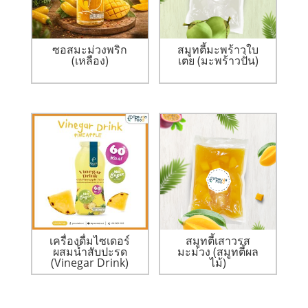
ซอสมะม่วงพริก
สมูทตี้มะพร้าวใบ
(เหลือง)
เตย (มะพร้าวปั่น)
เครื่องดื่มไซเดอร์
สมูทตี้เสาวรส
ผสมน้ำสับปะรด
มะม่วง (สมูทตี้ผล
(Vinegar Drink)
ไม้)