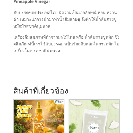
Pineapple Vinegar
สับปะรดของประเทศไทย มีความเป็นเอกลักษณ์ หอม หวาน
ฉ่ำ เหมาะแก่การนำมาทำน้ำส้มสายชู จึงทำให้น้ำส้มสายชู
หมักมีรสชาตินุ่มนวล
เครื่องดื่มสุขภาพที่ทำจากผลไม้ไทย หรือ น้ำส้มสายชูหมัก ซึ่ง
ผลิตภัณฑ์นี้เราใช้สับปะรดมาเป็นวัตถุดิบหลักในการหมัก ไม่
เปรี้ยวโดด รสชาตินุ่มนวล
สินค้าที่เกี่ยวข้อง