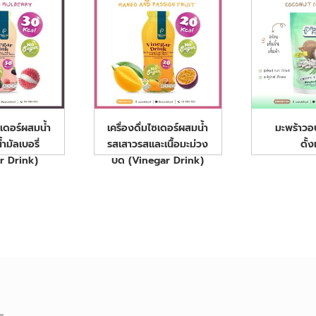
ไซเดอร์ผสมน้ำ
เครื่องดื่มไซเดอร์ผสมนํ้า
มะพร้าว
น้ำมัลเบอรี่
รสเสาวรสและเนื้อมะม่วง
ดั้ง
r Drink)
บด (Vinegar Drink)