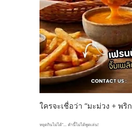
ใครจะเชื่อว่า “มะม่วง + พริ
หยุดกินไม่ได้”… คำนี้ไม่ได้พูดเล่น!